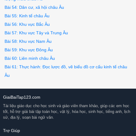
Bài 54: Dân cư, xã hội châu Âu
Bài 55: Kinh tế châu Âu
Bài 56: Khu vực Bắc Âu
Bài 57: Khu vực Tây và Trung Âu
Bài 58: Khu vực Nam Âu
Bài 59: Khu vực Đông Âu
Bài 60: Liên minh châu Âu
Bài 61: Thực hành: Đọc lược đồ, vẽ biểu đồ cơ cấu kinh tế châu
Âu
GiaiBaiTap123.com
Tài liệu giáo dục cho học sinh và giáo viên tham khảo, giúp các em học
tốt, hỗ trợ giải bài tập toán học, vật lý, hóa học, sinh học, tiếng anh, lịch
sử, địa lý, soạn bài ngữ văn.
Trợ Giúp