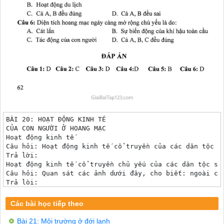
BÀI 20: HOẠT ĐỘNG KINH TÉ

CỦA CON NGƯỜI Ở HOANG MẠC

Hoạt động kinh tế

Câu hỏi: Hoạt động kinh tế cổ truyền của các dân tộc số
Trả lời:

Hoạt động kinh tế cổ truyền chủ yếu của các dân tộc sốn
Câu hỏi: Quan sát các ảnh dưới đây, cho biết: ngoài ch
Trả lòi:

Các hoạt động kinh tế cổ truyền khác là:

Ở các ốc đảo, trồng cây chà là, cam, chanh, lúa mạch, 
Các bài học tiếp theo
Câu hỏi: Quan sát các ảnh dưới đây, phân tích vai trò 
Trả lòi:

Bài 21: Môi trường ở đới lạnh