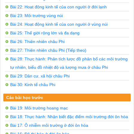
Với sự tiến bộ của kĩ thuật khoan sâu, con người đã ch
Bài 22: Hoạt động kinh tế của con người ở đới lạnh
Hình 20.3 là cảnh trồng trọt, nơi có hệ thống nước tự đ
Hình 20.4 là cảnh một khu khai thác dầu mỏ trong hoang 
Bài 23: Môi trường vùng núi
Hoang mạc đang ngày càng mở rộng

Câu hỏi: Nêu một số ví dụ để cho thấy những tác động c
Bài 24: Hoạt động kinh tế của con người ở vùng núi
Trả lời:

Bài 25: Thế giới rộng lớn và đa dạng
Diện tích hoang mạc trên thế giới đang ngày càng mở rộ
Câu hỏi: Nêu một số biện pháp nhằm hạn chế sự phát trỉế
Bài 26: Thiên nhiên châu Phi
* Trả lòi:

Bài 27: Thiên nhiên châu Phi (Tiếp theo)
Biện pháp: Đưa nước vào hoang mạc bằng giếng nước cổ t
BÀI TẬP TRẮC NGHIỆM

Bài 28: Thực hành: Phân tích lược đồ phân bố các môi trường
Câu 1: ơ hoang mạc các vật nuôi phổ biến:

A. Lạc đà	B. Lừa, ngựa

tự nhiên, biểu đồ nhiệt độ và lượng mưa ở châu Phi
c. Dê, cừu	D. Cả A, B, c đều đúng

Bài 29: Dân cư, xã hội châu Phi
Câu 2: Hoạt động kinh tế cổ truyển của các dân tộc sống
A. Chăn nuôi du mục	B. Trồng trọt trong các ốc đảo

Bài 30: Kinh tế châu Phi
Cả A, B đều đúng	D. Cả A, B đều sai

Câu 3: Ở các ốc đảo, cây trồng chủ yếu:

Các bài học trước
A. Chà là	B. Lúa mạch

c. Cam, chanh, rau đậu D. Cả A, B, c đều đúng

Bài 19: Môi trường hoang mạc
Câu 4: Nhờ sự tiến bộ của kĩ thuật khoan sâu, người ta
Mỏ dầu khí

Bài 18: Thực hành: Nhận biết đặc điểm môi trường đới ôn hòa
Mỏ khoáng sản

Bài 17: Ô nhiễm môi trường ở đới ôn hòa
c. Túi nước ngầm trong lòng đất

Cả A, B, c đều đúng
