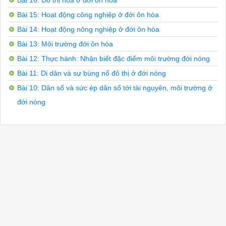
Bài 16: Đô thị hóa ở đới ôn hòa
Câu 5: Hoạt động kinh tế đem lại nguồn lợi lớn cho ngườ
Vận chuyển trao đổi hàng hoá qua các hoang mạc

Bài 15: Hoạt động công nghiệp ở đới ôn hòa
Hoạt động du lịch

Bài 14: Hoạt động nông nghiệp ở đới ôn hòa
c. Cả A, B đều đúng	D. Cả A, B đều sai

Câu 6: Diện tích hoang mạc ngày càng mở rộng chủ yếu là
Bài 13: Môi trường đới ôn hòa
A. Cát lấn	B. Sự biến động của khí hậu toàn cầu

Bài 12: Thực hành: Nhận biết đặc điểm môi trường đới nóng
c. Tác động của con người	D. Cả A, B, c đều đúng

ĐÁP ÁN

Bài 11: Di dân và sự bùng nổ đô thị ở đới nóng
Bài 10: Dân số và sức ép dân số tới tài nguyên, môi trường ở
đới nóng