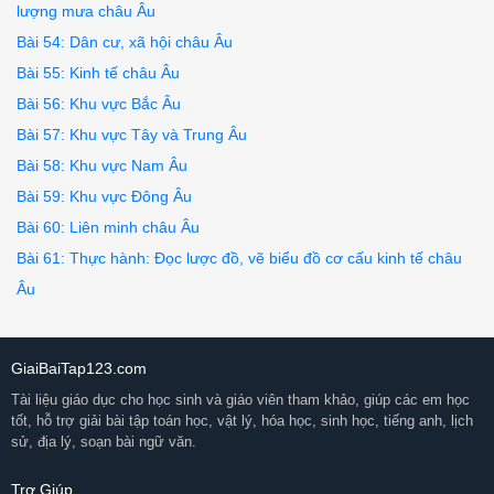
lượng mưa châu Âu
Bài 54: Dân cư, xã hội châu Âu
Bài 55: Kinh tế châu Âu
Bài 56: Khu vực Bắc Âu
Bài 57: Khu vực Tây và Trung Âu
Bài 58: Khu vực Nam Âu
Bài 59: Khu vực Đông Âu
Bài 60: Liên minh châu Âu
Bài 61: Thực hành: Đọc lược đồ, vẽ biểu đồ cơ cấu kinh tế châu
Âu
GiaiBaiTap123.com
Tài liệu giáo dục cho học sinh và giáo viên tham khảo, giúp các em học
tốt, hỗ trợ giải bài tập toán học, vật lý, hóa học, sinh học, tiếng anh, lịch
sử, địa lý, soạn bài ngữ văn.
Trợ Giúp