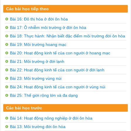
Có hai ngành công nghiệp chủ yếu:

Công nghiệp khai thác:

Các bài học tiếp theo
+ Là ngành công nghiệp lấy trực tiếp các nguyên liệu, 
+ Công nghiệp khai thác phát triển ở những nơi tập tru
Bài 16: Đô thị hóa ở đới ôn hòa
Công nghiệp chế biến:

Bài 17: Ô nhiễm môi trường ở đới ôn hòa
+ Là ngành có vai trò biến đổi các nguyên liệu, nhiên l
+ Rât đa dạng, từ các ngành truyền thống (luyện kim, c
Bài 18: Thực hành: Nhận biết đặc điểm môi trường đới ôn hòa
+ Phần lớn nguyên liệu, nhiên liệu được nhập từ các nướ
+ Phân bô' chủ yếu ở các cảng sông, cảng biển (để tiện
Bài 19: Môi trường hoang mạc
Cảnh quan công nghiệp ở đới ôn hoà biểu hiện như thế nà
Bài 20: Hoạt động kinh tế của con người ở hoang mạc
Trả lời

Ở đới ôn hoà có ba loại cảnh quan công nghiệp thường g
Bài 21: Môi trường ở đới lạnh
Khu công nghiệp: là nơi tập hợp các nhà máy có liên qu
Bài 22: Hoạt động kinh tế của con người ở đới lạnh
Trung tâm công nghiệp: bao gồm nhiều khu công nghiệp hợ
Vùng công nghiệp: bao gồm các trung tâm công nghiệp tậ
Bài 23: Môi trường vùng núi
Quan sát ảnh về cảng sông Đuy-xbua (Đức) và sơ đồ của 
Trả lời

Bài 24: Hoạt động kinh tế của con người ở vùng núi
Phân tích ảnh ra thành ba phần chính (như trong sơ đồ):
Bài 25: Thế giới rộng lớn và đa dạng
+ Tiền cảnh: bờ sông và dòng sông (bên phải, góc dưới).
+ Chủ đề: cảng sông Đuy-xbua với các kho bãi để hàng h
+ Hậu cảnh: đồng ruộng, khu dân cư (phía trên bức ưanh)
Các bài học trước
Chủ đề thể hiện nội dung chính của bức ảnh là toàn cảnh
Sự hợp lí trong việc bô' trí các khu dân cư:

Bài 14: Hoạt động nông nghiệp ở đới ôn hòa
+ Khu dân cư đặt ở thượng nguồn (hay bên trên dòng chả
Bài 13: Môi trường đới ôn hòa
+ Khu dân cư đặt tránh hướng gió đưa khí thải độc hại 