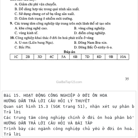
Bài 15. HOẠT ĐỘNG CÔNG NGHIỆP ở ĐỚI ÔN HOA

HƯỚNG DẪN TRẢ LỜI CÂU HỎI LÝ THUYỀT

Quan sát hình 15.3 (SGK trang 51), nhận xét sự phân bố 
Trả lời

Các trung tâm công nghiệp chính ở đới ôn hoà phân bô' 
HƯỚNG DẪN TRẢ LỜI CÂU HỎI VÀ BÀI TÂP

Trình bày các ngành công nghiệp chủ yếu ở đới ôn hoà.

Trả lời
