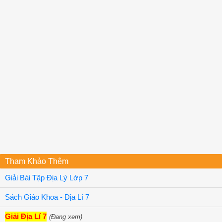
Dễ dàng hợp tác trong quá trình sản xuất.

c. Sử dụng chung cơ sở hạ tầng sản xuất.

D. Giảm tình trạng ô nhiễm môi trường.

Các trung tâm công nghiệp tập trung trên một lãnh thổ s
A. khu công nghệ cao.	B. vùng công nghiệp.

c. vùng kinh tế.	D. điểm công nghiệp.

Công nghiệp khai thác ở đới ôn hoà phát triển ở vùng

A. U-ran (Liên bang Nga).	B. Đông Nam Bra-xin.

c. Bắc Phi.	D. Đông Bắc Ô-xtrây-li-a.

Đáp án

1C

2B

3D

4C

5A

6B

7D

8D

Tham Khảo Thêm
9B

Giải Bài Tập Địa Lý Lớp 7
Sách Giáo Khoa - Địa Lí 7
Giải Địa Lí 7
(Đang xem)