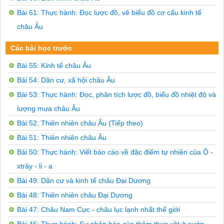
Qua bảng sô" liệu dưới đây, vẽ biểu đồ thể hiện sản lư
Bài 61: Thực hành: Đọc lược đồ, vẽ biểu đồ cơ cấu kinh tế
Tên nước

Sản lưựng giây, bìa (tân)

châu Âu
Sản lượng giây, bìa bình quân đầu người (kg)

Na Uy

Các bài học trước
2.242.000

502,7

Bài 55: Kinh tế châu Âu
Thuỵ Điển

10.071.000

Bài 54: Dân cư, xã hội châu Âu
1.137,1

Bài 53: Thực hành: Đọc, phân tích lược đồ, biểu đồ nhiệt độ và
Phần Lan

12.947.000

lượng mưa châu Âu
2.506,7

Trả lời

Bài 52: Thiên nhiên châu Âu (Tiếp theo)
- Vẽ biểu đồ:

Bài 51: Thiên nhiên châu Âu
Biểu đồ thể hiện sản lưựng giấy, bìa và sản lưựng giây
Tẵri

Bài 50: Thực hành: Viết báo cáo về đặc điểm tự nhiên của Ô -
Kg

xtrây - li - a
L4.47I Sản lượng giây, bìa

I' ’ I Sản lượng giầy, bìa bình quân đẩu người

Bài 49: Dân cư và kinh tế châu Đại Dương
- Nhận xét:

+ Các nước Bắc Âu không khai thác và xuất khẩu gỗ nguy
Bài 48: Thiên nhiên châu Đại Dương
+ Phần Lan có sản lượng giây, bìa và sản lượng giây, bì
Bài 47: Châu Nam Cực - châu lục lạnh nhất thế giới
II. BÀI TẬP TRẮC NGHIỆM

Khoanh tròn câu trả lời đúng nhất:
