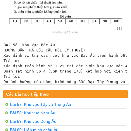
BAl 5ó.	khu Vực Bắc Au

HƯỚNG DẪN TRẢ LỜI CÂU HỎI LÝ THUYỀT

Xác định vị trí các nước khu vực Bắc Ầu trên hình 56. ỉ
Trả lời

Xác định trên hình 56.1 vị trí các nước khu vực Bắc Âu:
Quan sát hình 56.4 (SGK trang 170) kết hợp với kiến th
Trả lời

Do ảnh hưởng của dòng biển nóng Bắc Đại Tây Dương và g
II. HƯỚNG DẪN TRẢ LỜI CÂU HỎI VÀ BÀI TẬP

Nêu những khó khăn về điều kiện tự nhiên của các nước B
Các bài học tiếp theo
Trả lời

Khí hậu lạnh giá về mùa đông ở khu vực Bắc Âu làm cho 
Bài 57: Khu vực Tây và Trung Âu
Các nước Bắc Âu đã khai thác thiên nhiên hợp h' để phát
Bài 58: Khu vực Nam Âu
Trả lời

Khai thác nguồn thuỷ điện dồi dào và rẻ để phát triển c
Bài 59: Khu vực Đông Âu
Phát triển kinh tế biển: hàng hải và đánh cá, khai thác
Phát triển công nghiệp khai thác rừng, sản xuất đồ gỗ v
Bài 60: Liên minh châu Âu