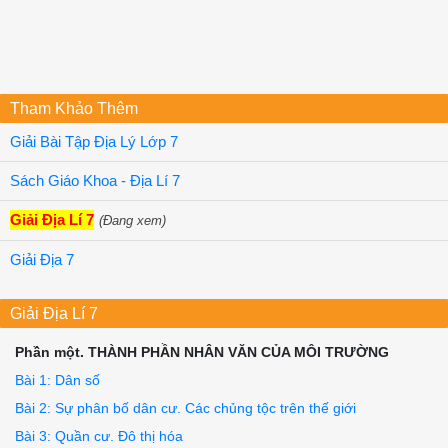
c. Cơ khí.

D. Khai thác dầu khí.

8. Ngành công nghiệp đem lại nguồn ngoại tệ lớn cho các
Xcan-đi-na-vi là

A. khai thác rừng.

B. sản xuất đồ gỗ.

Tham Khảo Thêm
c. giây xuất khẩu.

Giải Bài Tập Địa Lý Lớp 7
D. tất cả các ý trên.

9. 75% tổng sản phẩm xuất khẩu của Ai-xơ-lcn là

A. gỗ.	B. cá.

Sách Giáo Khoa - Địa Lí 7
c. hoa quả.	D. thịt, sữa.

Ngành trồng trọt ở Bắc Âu không phát triển vì

Giải Địa Lí 7
(Đang xem)
thiếu vốn và lao động trong sản xuâì.

cơ sở vật chất - kĩ thuật lạc hậu.

Giải Địa 7
c. giá sản phẩm thấp hơn giá sản xuất.

D. điều kiện tự nhiên không thuận lợi.

Đáp án

Giải Địa Lí 7
1D

2D

Phần một. THÀNH PHẦN NHÂN VĂN CỦA MÔI TRƯỜNG
3C

4D

Bài 1: Dân số
5D

Bài 2: Sự phân bố dân cư. Các chủng tộc trên thế giới
6B

7D

Bài 3: Quần cư. Đô thị hóa
8D
