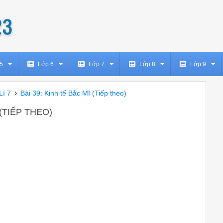
5
Lớp 6
Lớp 7
Lớp 8
Lớp 9
›
Lí 7
Bài 39: Kinh tế Bắc Mĩ (Tiếp theo)
Ĩ (TIẾP THEO)