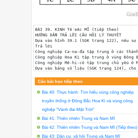
BÀI 39.	KINH Tế eAc MĨ (tiếp theo)

HƯỚNG DẪN TRẢ LỜI CÂU HỎI LÝ THUYỀT

Dựa vào hĩnh 39.1 (SGK trang 122), nêu sự 
Trả lời

Công nghiệp Ca-na-đa tập trung ở các thành
Công nghiệp Hoa Kì tập trung ở vùng Đông B
Công nghiệp Mê-hi-cô tập trung chủ yếu ở M
Dựa vào bảng số liệu (SGK trang 124), cho 
Trả lời

Các ngành dịch vụ ở Bắc Mĩ chiếm tỉ trọng 
Các bài học tiếp theo
HƯỚNG DẪN TRẢ LỜI CÂU HỎI VÀ BÀI TẬP

Nêu các ngành công nghiệp quan trọng của c
Bài 40: Thực hành: Tìm hiểu vùng công nghiệp
Trả lời

truyền thống ở Đông Bắc Hoa Kì và vùng công
Công nghiệp mũi nhọn của Bắc Mĩ là các ngà
Cùng với sự phát triển của cuộc cách mạng
nghiệp "Vành đai Mặt Trời"
Hiệp định mậu dịch tự do Bắc Mĩ (NAFTA) có
Trả lời

Bài 41: Thiên nhiên Trung và Nam Mĩ
NAFTA được thiết lập để kết hợp thế mạnh c
Bài 42: Thiên nhiên Trung và Nam Mĩ (Tiếp theo)
NAFTA cho phép các nước Hoa Kì, Ca-na-đa 
BÀI TẬP TRẮC NGHIỆM

Bài 43: Dân cư, xã hội Trung và Nam Mĩ