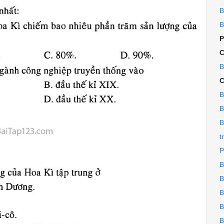
B
B
P
B
C
B
B
B
t
P
B
B
B
B
B