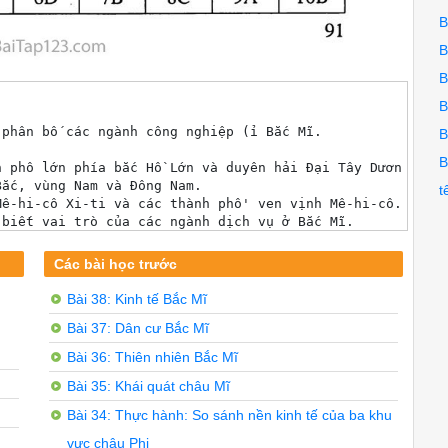
B
B
B
B
phân bố các ngành công nghiệp (ỉ Bắc Mĩ.

B
B
 phô lớn phía bắc Hồ Lớn và duyên hải Đại Tây Dương.

ắc, vùng Nam và Đông Nam.

t
ê-hi-cô Xi-ti và các thành phô' ven vịnh Mê-hi-cô.

biết vai trò của các ngành dịch vụ ở Bắc Mĩ.

rất cao trong cơ cấu kinh tế (GDP) của mỗi nước (Ca-na-đ
Các bài học trước
ác nước Bắc Mĩ. Những năm gần đây, sản xuất công nghiệp 
Bài 38: Kinh tế Bắc Mĩ
Bài 37: Dân cư Bắc Mĩ
nh sản xuất máy tự động, ngành điện tử, vi điện tử, sản 
 khoa học và kĩ thuật, những ngành công nghiệp gắn với c
Bài 36: Thiên nhiên Bắc Mĩ
 ý nghĩa gì với các nước Bắc Mĩ?

Bài 35: Khái quát châu Mĩ
ủa ba nước, tạo nên một thị trường chung rộng lớn, tăng 
Bài 34: Thực hành: So sánh nền kinh tế của ba khu
chuyển giao công nghệ cho Mê-hi-cô để tận dụng nguồn nhân
vực châu Phi