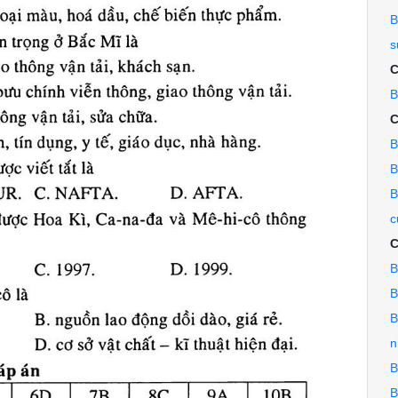
B
s
C
B
C
B
B
B
c
C
B
B
B
n
B
B