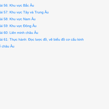
ài 56: Khu vực Bắc Âu
ài 57: Khu vực Tây và Trung Âu
ài 58: Khu vực Nam Âu
ài 59: Khu vực Đông Âu
ài 60: Liên minh châu Âu
ài 61: Thực hành: Đọc lược đồ, vẽ biểu đồ cơ cấu kinh
ế châu Âu
a: 68%, Hoa Kì: 72%, Mê-hi-cô: 68%).

ở Hoa Kì biến đổi như thế nào?

xuất vật liệu tổng hợp, sản xuất máy bay phản lực, tên l
ác thành tựu khoa học kĩ thuật mới nhất được phát triển r
sức cạnh tranh trên thị trường thế giới.

 lực và nguồn nguyên liệu của quốc gia này, tập trung ph