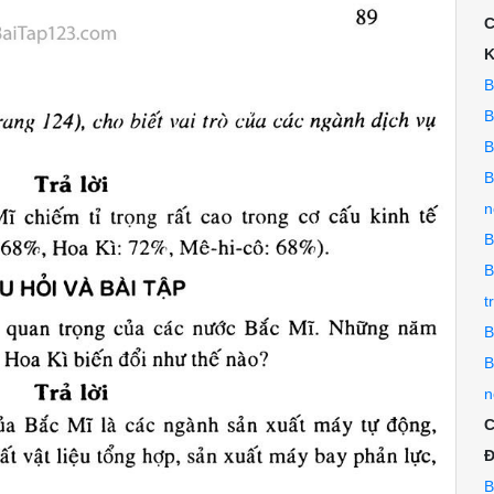
C
K
B
B
B
B
n
B
B
t
B
B
n
C
Đ
B