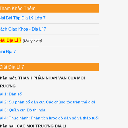
Tham Khảo Thêm
iải Bài Tập Địa Lý Lớp 7
ách Giáo Khoa - Địa Lí 7
iải Địa Lí 7
(Đang xem)
iải Địa 7
Giải Địa Lí 7
hần một. THÀNH PHẦN NHÂN VĂN CỦA MÔI
TRƯỜNG
ài 1: Dân số
ài 2: Sự phân bố dân cư. Các chủng tộc trên thế giới
ài 3: Quần cư. Đô thị hóa
ài 4: Thực hành: Phân tích lược đồ dân số và tháp tuổi
hần hai. CÁC MÔI TRƯỜNG ĐỊA LÍ