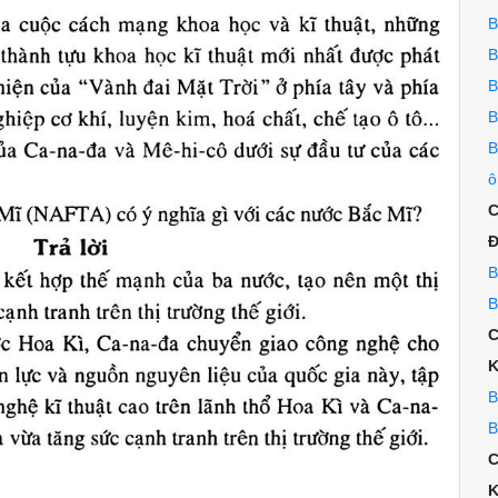
B
B
B
B
B
ô
C
Đ
B
B
C
K
B
B
C
K