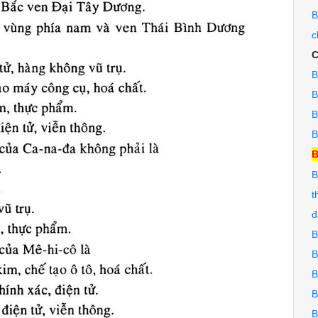
B
c
C
B
B
B
B
B
B
t
đ
B
B
B
B
B