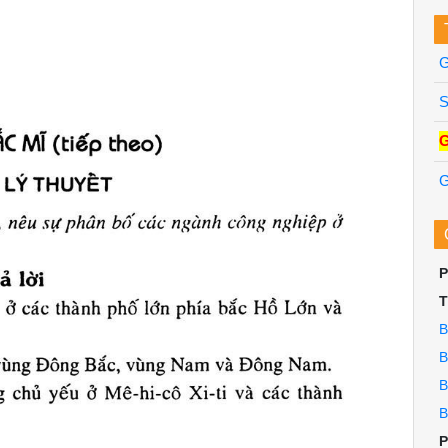
G
S
G
G
P
B
B
B
B
P