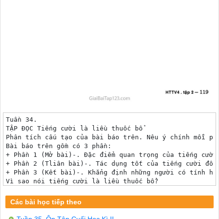
Tuần 34.

TẬP ĐỌC Tiếng cười là liều thuốc bổ

Phân tích cấu tạo của bài báo trên. Nêu ý chính mỗi phầ
Bài báo trên gồm có 3 phần:

+ Phần 1 (Mở bài)-. Đặc điểm quan trọng của tiếng cười
+ Phần 2 (Tliân bài)-. Tác dụng tốt của tiếng cười đối 
+ Phần 3 (Kết bài)-. Khẳng định những người có tính hài
Vì sao nói tiếng cười là liều thuốc bổ?

Nói tiếng cười là liều thuốc bổ vì nó làm cho các cơ m
Người ta tạo ra tiếng cười cho bệnh nhân để làm gì?

Các bài học tiếp theo
Người ta tạo ra tiếng cười cho bệnh nhân để giúp cho v
Em rút được qua bài này ý sau đây:

Tuần 35. Ôn Tập Cuối Học Kì II