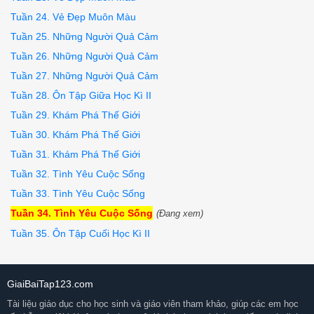
Điện chuyển tiền số ĐCT 	

Phần khách hàng viết

Tuần 24. Vẻ Đẹp Muôn Màu
Họ tên người gửi: Hoàng Thị Bá

Tuần 25. Những Người Quả Cảm
Địa chỉ: sô' nhà 18, đường Nguyễn Du, thành phô' Bến Tr
Số tiền gửi

Tuần 26. Những Người Quả Cảm
(Bằng sô' trước và bằng chữ sau) 2000000 đ (Hai triệu đ
Tuần 27. Những Người Quả Cảm
Họ tên người nhận: Ống Đoàn Văn Chí

Địa chỉ: xóm 3 xã Trung Sơn, huyện Thịnh Lộc, tỉnh Phú 
Tuần 28. Ôn Tập Giữa Học Kì II
Bưu điện tỉnh trả tiền: Tỉnh Phú Yên

ô dành cho việc sửa chữa

Tuần 29. Khám Phá Thế Giới
Tin tức kèm theo (nếu có): Con gửi sô' tiền này để ông
Tuần 30. Khám Phá Thế Giới
Chữ kí kiểm soát

Bến Tre, ngày 10-5-...

Tuần 31. Khám Phá Thế Giới
Giao dịch-viên

Tuần 32. Tình Yêu Cuộc Sống
(Kí tên và dóng dấu)

2. Hãy điền các diều cần thiết vào giấy dột mua báo chí
Tuần 33. Tình Yêu Cuộc Sống
PH. 19a	CỘNG HÒA XÀ HỘI CHỦ NGHĨA VIỆT NAM

Tuần 34. Tình Yêu Cuộc Sống
(Đang xem)
TỔNG CÔNG TY BCVT VIỆT NAM	Độc lập - Tự do - Hạnh phúc

GIẤY ĐẶT MUA BÁO CHÍ TRONG NƯỚC

Tuần 35. Ôn Tập Cuối Học Kì II
Số	

Tên đọc giả: Nguyên Vãn Tú

Địa chỉ:	Số nhà 20, đường Lê Lợi,

TP. Mỹ Tho, Tiền Giang

GiaiBaiTap123.com
Đặt mua các loại báo dưới đây:

(1)

Tài liệu giáo dục cho học sinh và giáo viên tham khảo, giúp các em học