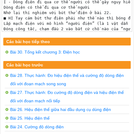
I - Dòng điện đi qua cơ thể người có thể gây nguy hiểm

Dòng điện có thể đi qua cơ thể người

Nhớ lại thí nghiệm với bút thử điện ở bài 22.

■ HI Tay cám bút thư điện phái như thế nào thì bóng đèn
Lắp mạch điện với mô hình “người điện” (là 1 vật dẫn đ
Đóng công tắc, chạm đầu 2 vào bất cứ chồ nào của “ngườ
Cơ thể người là một vật dẫn điện. Dòng điện

có thể	cơ thể người, khi người ta chạm vào

Các bài học tiếp theo
mạch điện tại	vị trí nào của cơ thể.

Giới hạn nguy hiểm đối với dòng điện đi qua cơ thể ngườ
Bài 30. Tổng kết chương 3: Điện học
Nhớ lại tác dụng sinh lí của dòng điện.

Tìm hiểu mức độ tác dụng và giới hạn nguy hiểm của dòng
Các bài học trước
Hình 29.1

Dòng điện có cường độ trên 25mA đi qua ngực gây tổn thư
Bài 28. Thực hành: Đo hiệu điện thế và cường độ dòng điện
Dòng điện có cường độ từ 70mA trở lên đi qua cơ thể ng
Dòng điện có cường độ trên 1 OmA đi qua người làm co c
đối với đoạn mạch song song
II - Hiện tượng đoản mạch và tác dụng của cầu chì

Bài 27. Thực hành: Đo cường độ dòng điện và hiệu điện thế
Hiện tượng đoản mạch (ngắn mạch)

Quan sát thí nghiệm của giáo viên với mạch

đối với đoạn mạch nối tiếp
điện có sơ đồ như hình 29.2. Khi giáo viên đóng công tắ
Bài 26. Hiệu điện thế giữa hai đầu dụng cụ dùng điện
Giáo viên làm đoản mạch bằng cách nôi hai

đầu A,B của bóng đèn bằng một dây dẫn. Sau đó giáo viên
Bài 25. Hiệu điện thế
• E So sánh IỊ với I2 và nêu nhận xét: Khi bị đoản mạch
Hãy nêu các tác hại của hiện tượng đoản mạch.

Bài 24. Cường độ dòng điện
Tác dụng của cầu chì
