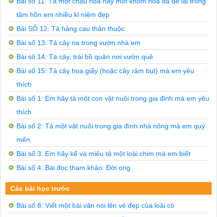
Bài số 11: Tà một chậu hoa hay một khóm hoa đã để lại trong
(Ca dao)

Thái Thị Thanh, 5C

tâm hồn em nhiều kỉ niệm đẹp
Bài SỐ 12: Tả hàng cau thân thuộc
Bài số 13: Tả cây na trong vườn nhà em
Bài sô 14: Tà cây, trái bồ quân nơi vườn quê
Bài số 15: Tả cây hoa giấy (hoặc cây râm bụt) mà em yêu
thích
Bài số 1: Em hãy tả một con vật nuôi trong gia đinh mà em yêu
thích
Bài số 2: Tả một vật nuôi trong gia đình nhà nông mà em quý
mến
Bài số 3: Em hãy kể và miêu tả một loài chim mà em biết
Bài số 4: Bài đọc tham khảo: Đời ong
Các bài học trước
Bài số 8: Viết một bài văn nói lên vẻ đẹp của loài cỏ