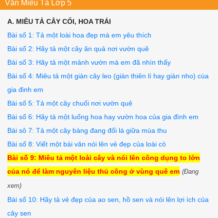
Văn Miêu Tả Lớp 5
A. MIÊU TẢ CÂY CỐI, HOA TRÁI
Bài số 1: Tả một loài hoa đẹp mà em yêu thích
Bài số 2: Hãy tả một cây ăn quả nơi vườn quê
Bài số 3: Hãy tả một mảnh vườn mà em đã nhìn thấy
Bài số 4: Miêu tả một giàn cây leo (giàn thiên lí hay giàn nho) cùa
gia đinh em
Bài số 5: Tả một cây chuối nơi vườn quê
Bài số 6: Hãy tả một luống hoa hay vườn hoa của gia đình em
Bài sô 7: Tả một cây bàng đang đổi lá giữa mùa thu
Bài số 8: Viết một bài văn nói lên vẻ đẹp của loài cỏ
Bài số 9: Miêu tả một loài cây và nói lên công dụng to lớn
của nó để làm nguyên liệu thủ công ở vùng quê em
(Đang
xem)
Bài số 10: Hãy tả vẻ đẹp của ao sen, hồ sen và nói lên lợi ích của
cây sen