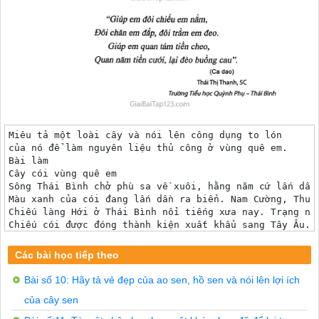
Miêu tả một loài cây và nói lên công dụng to lón

của nó để làm nguyên liệu thủ công ở vùng quê em.

Bài làm

Cây cói vùng quê em

Sông Thái Bình chở phù sa về xuôi, hằng năm cứ lấn dần
Màu xanh của cói đang lấn dần ra biển. Nam Cường, Thuỵ
Chiếu làng Hới ở Thái Bình nổi tiếng xưa nay. Trạng ng
Chiếu cói được đóng thành kiện xuất khẩu sang Tây Âu. 
Mùa hè là mùa thu hoạch cói. Trên những dòng sông nhỏ,
Cói có nhiều loại, nhiều giống. Loại búp đòng khoang c
Các bài học tiếp theo
Cuối năm, mùa cưới xôn xao xóm trên làng dưới. Chiếu H
“Giúp em đôi chiếu em nằm,

Bài số 10: Hãy tả vẻ đẹp của ao sen, hồ sen và nói lên lợi ích
Đôi chăn em đẳp, đôi trằm em đeo.

của cây sen
Giúp em quan tám tiền cheo,

Quan năm tiền cưới, lại đèo buồng cau”.
