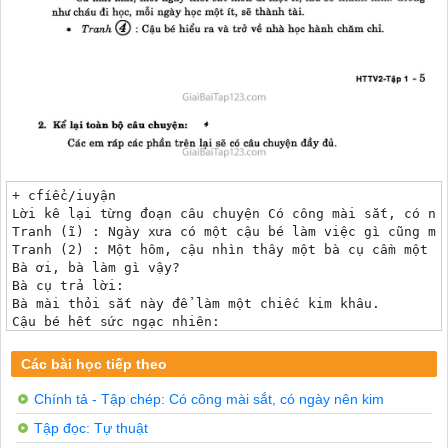
+ cfíểc/iuyận

Lời kê lại từng đoạn câu chuyện Có công mài sắt, có ngà
Tranh (ĩ) : Ngày xưa có một cậu bé làm việc gì cũng ma
Tranh (2) : Một hôm, cậu nhìn thây một bà cụ cầm một t
Bà ơi, bà làm gì vậy?

Bà cụ trả lời:

Bà mài thỏi sắt này để làm một chiếc kim khâu.

Cậu bé hết sức ngạc nhiên:

Thỏi sắt lớn vậy, làm sao bà mài thành kim được?

Tranh (3) : Bà cụ ôn tồn giảng giải:

Các bài học tiếp theo
Cứ mài mãi, mỗi ngày thỏi sắt mòn đi một ít, lâu sẽ th
Tranh : Cậu bé hiểu ra và trở về nhà học hành chăm chỉ.
Chính tả - Tập chép: Có công mài sắt, có ngày nên kim
Kể lại toàn bộ câu chuyện:	*

Tập đọc: Tự thuật