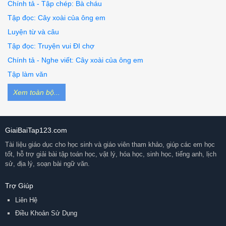
Chính tả - Tập chép: Bà cháu
Tập đọc: Cây xoài của ông em
Luyện từ và câu
Tập đọc: Truyện vui ĐI chợ
Chính tả - Nghe viết: Cây xoài của ông em
Tập làm văn
Xem toàn bộ...
GiaiBaiTap123.com
Tài liệu giáo dục cho học sinh và giáo viên tham khảo, giúp các em học
tốt, hỗ trợ giải bài tập toán học, vật lý, hóa học, sinh học, tiếng anh, lịch
sử, địa lý, soạn bài ngữ văn.
Trợ Giúp
Liên Hệ
Điều Khoản Sử Dụng