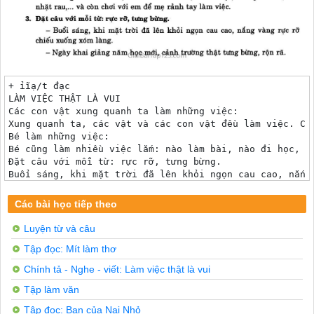
+ ỉĩạ/t đạc

LÀM VIỆC THẬT LÀ VUI

Các con vật xung quanh ta làm những việc:

Xung quanh ta, các vật và các con vật đều làm việc. Cá
Bé làm những việc:

Bé cũng làm nhiều việc lắm: nào làm bài, nào đi học, n
Đặt câu với mỗi từ: rực rỡ, tưng bừng.

Buổi sáng, khi mặt trời đã lên khỏi ngọn cau cao, nắng 
Các bài học tiếp theo
Luyện từ và câu
Tập đọc: Mít làm thơ
Chính tả - Nghe - viết: Làm việc thật là vui
Tập làm văn
Tập đọc: Bạn của Nai Nhỏ