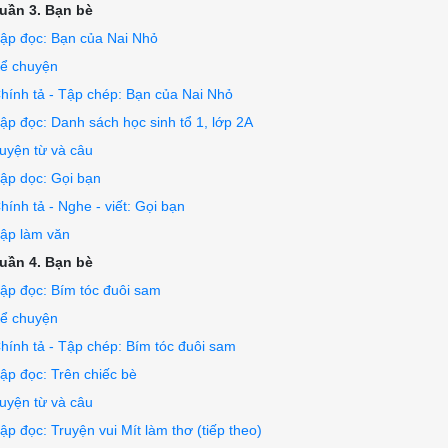
uần 3. Bạn bè
rường Tiểu học Hòa Hưng. Bạn Lan thích nhất môn Toán và 
tạo thành một câu chuyện:

ập đọc: Bạn của Nai Nhỏ
ể chuyện
hính tả - Tập chép: Bạn của Nai Nhỏ
ập đọc: Danh sách học sinh tổ 1, lớp 2A
uyện từ và câu
ập dọc: Gọi bạn
hính tả - Nghe - viết: Gọi bạn
ập làm văn
uần 4. Bạn bè
ập đọc: Bím tóc đuôi sam
ể chuyện
hính tả - Tập chép: Bím tóc đuôi sam
ập đọc: Trên chiếc bè
uyện từ và câu
ập đọc: Truyện vui Mít làm thơ (tiếp theo)