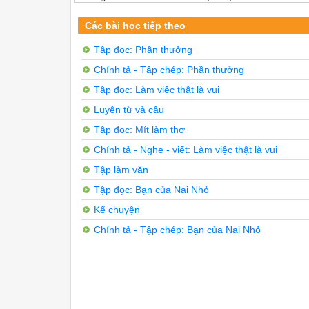
Ví dụ: Bạn Lê Thị Lan cùng có quê là xã H
Lời kể lại nội dung cùa bô’n tranh vẽ (tra
Các bài học tiếp theo
Tập đọc: Phần thưởng
Chính tả - Tập chép: Phần thưởng
Tập đọc: Làm việc thật là vui
Luyện từ và câu
Tập đọc: Mít làm thơ
Chính tả - Nghe - viết: Làm việc thật là vui
Tập làm văn
Tập đọc: Bạn của Nai Nhỏ
Kể chuyện
Chính tả - Tập chép: Bạn của Nai Nhỏ