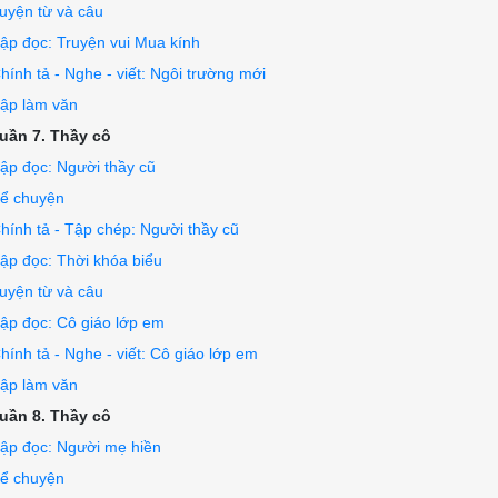
uyện từ và câu
ập đọc: Truyện vui Mua kính
hính tả - Nghe - viết: Ngôi trường mới
ập làm văn
uần 7. Thầy cô
ập đọc: Người thầy cũ
ể chuyện
hính tả - Tập chép: Người thầy cũ
ập đọc: Thời khóa biểu
uyện từ và câu
ập đọc: Cô giáo lớp em
hính tả - Nghe - viết: Cô giáo lớp em
ập làm văn
uần 8. Thầy cô
ập đọc: Người mẹ hiền
ể chuyện