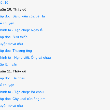
iết 10
uần 10. Thầy cô
ập đọc: Sáng kiến của bé Hà
ể chuyện
hính tả - Tập chép: Ngày lễ
ập đọc: Bưu thiếp
uyện từ và câu
ập đọc: Thương ông
hính tả - Nghe viết: Ông và cháu
ập làm văn
uần 11. Thầy cô
ập đọc: Bà cháu
ể chuyện
hính tả - Tập chép: Bà cháu
ập đọc: Cây xoài của ông em
uyện từ và câu