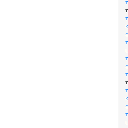
T
T
T
K
C
T
L
T
C
T
T
T
K
C
T
L