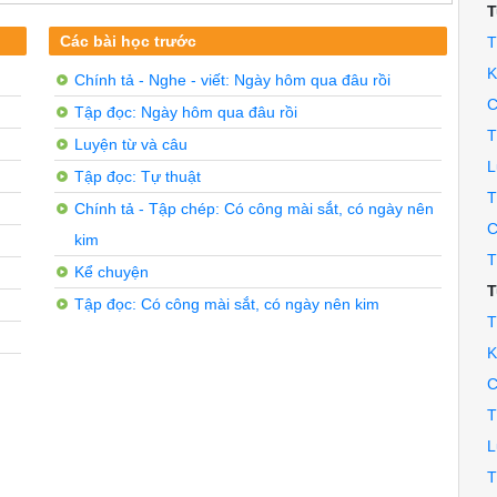
T
òa Hưng, huyện Cái Bè, tỉnh Tiền Giang, cùng học lớp 2A T
ng 12 - Sách Tiếng Việt 2 - tập 1) bằng một, hai câu để 
Các bài học trước
T
K
Chính tả - Nghe - viết: Ngày hôm qua đâu rồi
C
Tập đọc: Ngày hôm qua đâu rồi
T
Luyện từ và câu
L
Tập đọc: Tự thuật
T
Chính tả - Tập chép: Có công mài sắt, có ngày nên
C
kim
T
Kể chuyện
T
Tập đọc: Có công mài sắt, có ngày nên kim
T
K
C
T
L
T