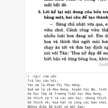
+ -ĩậ/r /ùm vữn

Trả lời câu hỏi:

Tên em là Phạm Thị Thu Hồng.

Quê em là xã Hòa Hưng, huyện Cái Bè, tỉnh 
Em học lớp 2A Trường Tiểu học Hòa Hưng.

Em thích tâ't cả các môn học, nhưng thích 
Em thích vẽ, múa hát và cùng các bạn chơi 
Những điều đã biết về một bạn:
