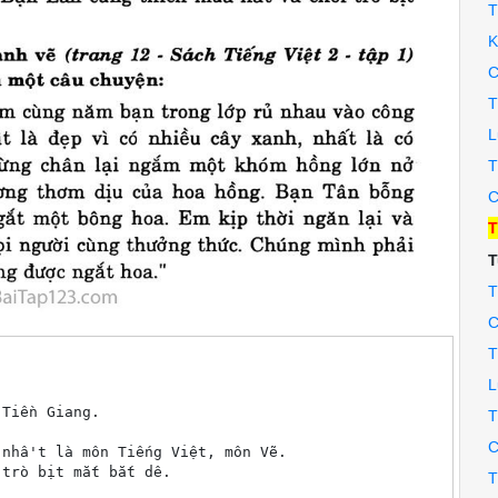
T
K
C
T
L
T
C
T
T
T
C
T
L
Tiền Giang.

T
C
nhâ't là môn Tiếng Việt, môn Vẽ.

trò bịt mắt bắt dê.

T