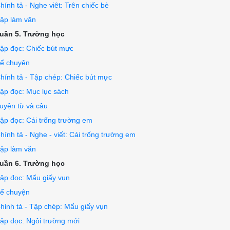
hính tả - Nghe viêt: Trên chiếc bè
ập làm văn
uần 5. Trường học
ập đọc: Chiếc bút mực
ể chuyện
hính tả - Tập chép: Chiếc bút mực
ập đọc: Mục lục sách
uyện từ và câu
ập đọc: Cái trống trường em
hính tả - Nghe - viết: Cái trống trường em
ập làm văn
uần 6. Trường học
ập đọc: Mẩu giấy vụn
ể chuyện
hỉnh tả - Tập chép: Mẩu giấy vụn
ập đọc: Ngôi trường mới