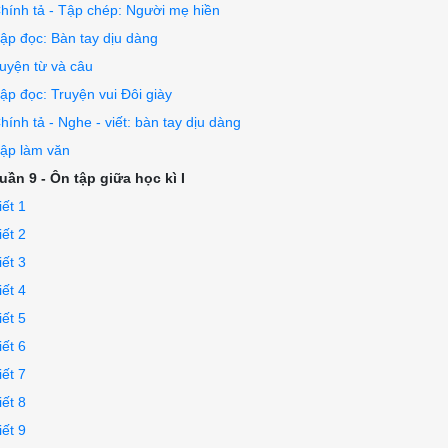
hính tả - Tập chép: Người mẹ hiền
ập đọc: Bàn tay dịu dàng
uyện từ và câu
ập đọc: Truyện vui Đôi giày
hính tả - Nghe - viết: bàn tay dịu dàng
ập làm văn
uần 9 - Ôn tập giữa học kì I
iết 1
iết 2
iết 3
iết 4
iết 5
iết 6
iết 7
iết 8
iết 9