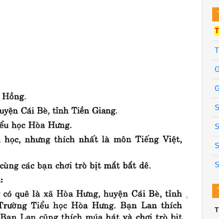
T
T
G
G
S
S
S
S
T