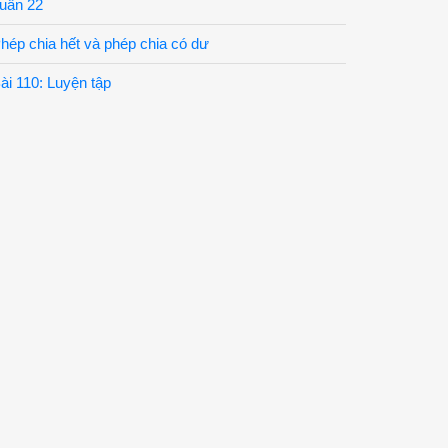
uần 22
hép chia hết và phép chia có dư
ài 110: Luyện tập