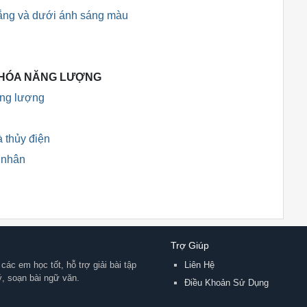
rắng và dưới ánh sáng màu
N HÓA NĂNG LƯỢNG
ăng lượng
à thủy điện
t nhân
Trợ Giúp
các em học tốt, hỗ trợ giải bài tập
Liên Hệ
lý, soạn bài ngữ văn.
Điều Khoản Sử Dụng