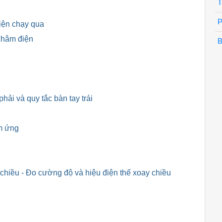
T
P
iện chạy qua
 châm điện
B
hải và quy tắc bàn tay trái
ảm ứng
chiều - Đo cường độ và hiệu điện thế xoay chiều