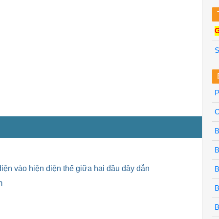
G
S
P
B
B
iện vào hiện điện thế giữa hai đầu dây dẫn
B
m
B
B