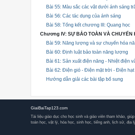
Bài 55: Màu sắc các vật dưới ánh sáng t
Bài 56: Các tác dụng của ánh sáng
Bài 58: Tổng kết chương III: Quang học
Chương IV: SỰ BẢO TOÀN VÀ CHUYỂ
Bài 59: Năng lượng và sự chuyển hóa n
Bài 60: Định luật bảo toàn năng lượng
Bài 61: Sản xuất điện năng - Nhiệt điện v
Bài 62: Điện gió - Điện mặt trời - Điện hạ
Hướng dẫn giải các bài tập bổ sung
GiaiBaiTap123.com
Tài liệu giáo dục cho học sinh và giáo viên tham khảo, giúp 
toán học, vật lý, hóa học, sinh học, tiếng anh, lịch sử, địa 