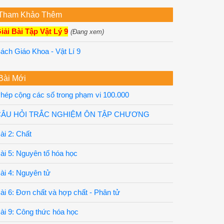
Tham Khảo Thêm
iải Bài Tập Vật Lý 9
(Đang xem)
ách Giáo Khoa - Vật Lí 9
Bài Mới
hép cộng các số trong phạm vi 100.000
CÂU HỎI TRẮC NGHIỆM ÔN TẬP CHƯƠNG
ài 2: Chất
ài 5: Nguyên tố hóa học
ài 4: Nguyên tử
ài 6: Đơn chất và hợp chất - Phân tử
ài 9: Công thức hóa học