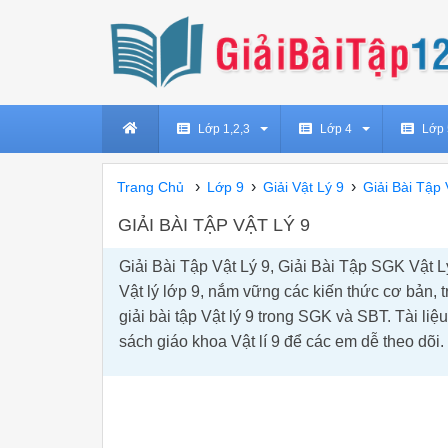
Lớp 1,2,3
Lớp 4
Lớp 
›
›
›
Trang Chủ
Lớp 9
Giải Vật Lý 9
Giải Bài Tập 
GIẢI BÀI TẬP VẬT LÝ 9
Giải Bài Tập Vật Lý 9, Giải Bài Tập SGK Vật L
Vật lý lớp 9, nắm vững các kiến thức cơ bản, 
giải bài tập Vật lý 9 trong SGK và SBT. Tài li
sách giáo khoa Vật lí 9 để các em dễ theo dõi.