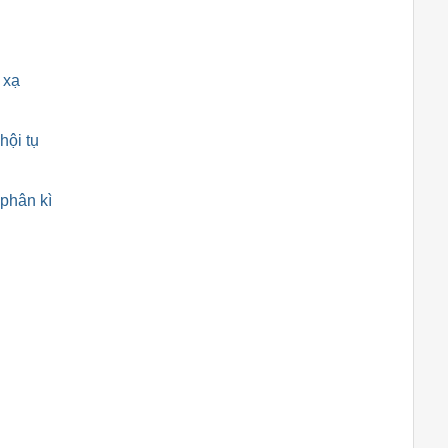
 xạ
hội tụ
 phân kì