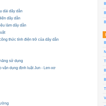
B
ều dài dây dẫn
B
 diện dây dẫn
B
liệu làm dây dẫn
huật
công thức tính điện trở của dây dẫn
B
N
n năng sử dụng
T
ập vận dụng định luật Jun - Len-xơ
B
B
T
V
trường