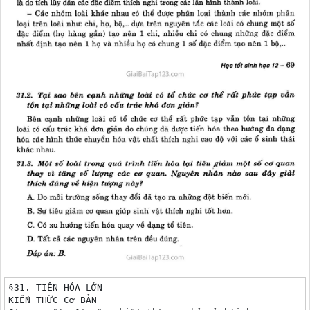
§31. TIẾN HÓA LỚN

KIẾN THỨC Cơ BẢN
