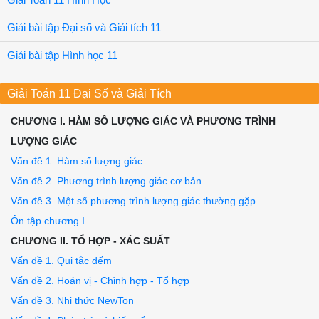
Giải Toán 11 Hình Học
71	.

^71?

Giải bài tập Đại số và Giải tích 11
COS

— 4-	■

Giải bài tập Hình học 11
« COS	sin

<4	360y

_4 _

Giải Toán 11 Đại Số và Giải Tích
Vậy cos45°30' « ——	-7—

2	2 360

CHƯƠNG I. HÀM SỐ LƯỢNG GIÁC VÀ PHƯƠNG TRÌNH
360

« 0,7009

LƯỢNG GIÁC
Giái

Đặt y - sinx, ta có y’ = cosx

Vấn đề 1. Hàm số lượng giác
c. BÀI TẬP ĐỀ NGHỊ

Vấn đề 2. Phương trình lượng giác cơ bản
Bài 1

Tính gần đúng các số sau: a) cosl51°	b) cos61°

Vấn đề 3. Một số phương trình lượng giác thường gặp
tg44°	d) sin31°

Ôn tập chương I
Bài 2

Chứng minh rằng với |x| rất bé so với a > 0 (|x| < a) t
CHƯƠNG II. TỔ HỢP - XÁC SUẤT
Va'2 + X « a + -7— (a > 0)

Vấn đề 1. Qui tắc đếm
2a

Vấn đề 2. Hoán vị - Chỉnh hợp - Tổ hợp
Vấn đề 3. Nhị thức NewTon