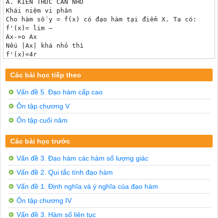
A. KIẾN THỨC CẦN NHỚ

Khái niệm vi phân

Cho hàm số y = f(x) có đạo hàm tại điểm X. Ta có:

f'(x)= lim —

Ax-»o Ax

Nếu |Ax| khá nhỏ thì

f'(x)«4r

Ax

hay Ay « f'(x).Ax	(1)

Các bài học tiếp theo
Tích f(x).Ax, kí hiệu df(x), đứợc gọi là vi phân của h
CHÚ Ý

Vấn đề 5. Đạo hàm cấp cao
Áp dụng định nghĩa vi phân vào trường hợp f(x) = X, ta 
Ôn tập chương V
Vậy ta có thề viết vi phân của hàm số y = f(x) dưới dạn
ứng dụng vi phân vào phép tính gần đúng

Ôn tập cuối năm
Nếu |Ax| khá nhỏ và nếu xét tại điểm x0 thì từ (1) suy 
tức là f(x0 + Ax) - f(xo) = f(x0)Ax

Các bài học trước
hay f(x0 + Ax) - f(xo) + f(xo)Ax	(2)

Đó là một công thức tính gần đúng rất đơn giản. Nếu \x 
Vấn đề 3. Đạo hàm các hàm số lượng giác
B. BÀI TẬP

Bài 1

Vấn đề 2. Qui tắc tính đạo hàm
[ Áp dụng công thực (2), hãy tính gần dũng giá trị sin30"
Giai

Vấn đề 1. Định nghĩa và ý nghĩa của đạo hàm
Xét hàm sô' f(x) - sinx (x được tính bằng radian), ta c
Ôn tập chương IV
71 in	,	71

Đăt xo - ~~ 77 - 30 và Ax = ——

Vấn đề 3. Hàm số liên tục