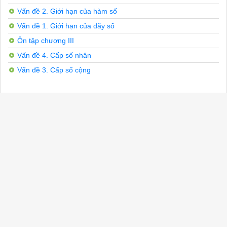
•	6^6 J	360

Vấn đề 2. Giới hạn của hàm số
Ap dụng công thức (2), ta được

71

Vấn đề 1. Giới hạn của dãy số
360

f 7 + 77- * f n +f’ T -777 <6	360j	<6j W 3e

Ôn tập chương III
1-IAV sin 30°30' « sin — + COS — y 6 < 6

Vấn đề 4. Cấp số nhân
a/Õ

Vậy sin30°30'«-7 +

Vấn đề 3. Cấp số cộng
2 360

71

'360

Bài 2

Tính vi phân của các hàm số sau:

a) y = ——— (a và b là các hằng số) ạ + b

c) y = X2 +.sin2x

b) y = xsinx d) y = tg3x

a) 	”	7=dx

2(a + b)Vx

c) (2x + sin2x)dx

Bài 3

Giải

b) (sinx + xcosx)dx

0 cũn2 V

d) ~S1.rc xdx (hoặc 3tg2x(l + tg2x)dx) COS X

Áp dụng công thức (2), hãy tính gần đúng các số sau đây