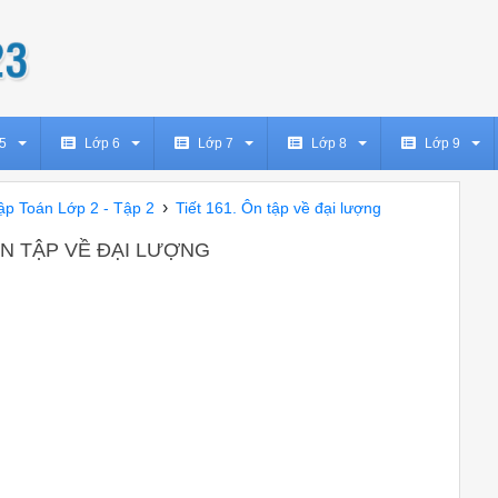
5
Lớp 6
Lớp 7
Lớp 8
Lớp 9
›
Tập Toán Lớp 2 - Tập 2
Tiết 161. Ôn tập về đại lượng
 ÔN TẬP VỀ ĐẠI LƯỢNG