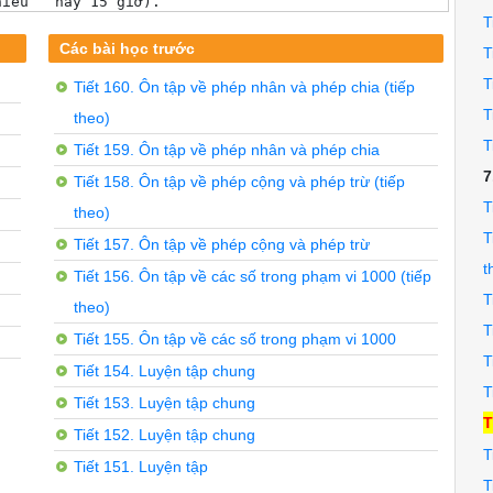
T
ớc mắm?

Các bài học trước
T
T
Tiết 160. Ôn tập về phép nhân và phép chia (tiếp
T
theo)
 đế gởi thư hết 800 đồng. Hỏi bạn Bình còn mấy trăm đồng
T
Tiết 159. Ôn tập về phép nhân và phép chia
7
Tiết 158. Ôn tập về phép cộng và phép trừ (tiếp
T
theo)
T
ích hợp:

Tiết 157. Ôn tập về phép cộng và phép trừ
t
Tiết 156. Ôn tập về các số trong phạm vi 1000 (tiếp
khoảng 174 ...

T
theo)
T
Tiết 155. Ôn tập về các số trong phạm vi 1000
T
Tiết 154. Luyện tập chung
T
Tiết 153. Luyện tập chung
khoảng 174 km.

T
Tiết 152. Luyện tập chung
T
Tiết 151. Luyện tập
T