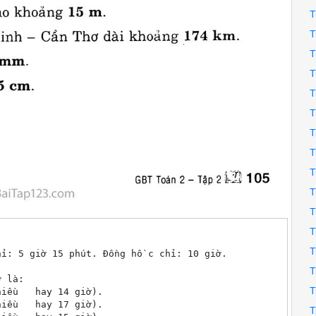
T
T
T
T
T
T
T
T
T
T
T
T
T
ỉ: 5 giờ 15 phút. Đồng hồ c chỉ: 10 giờ.

T
 là:

T
T