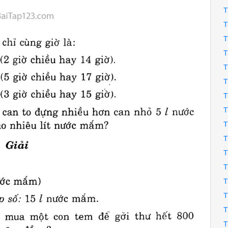
T
T
T
T
T
T
T
T
T
T
T
T
T
T
T
T