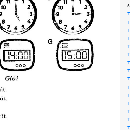
5
T
T
T
T
T
T
T
T
T
T
T
T
T
T
T