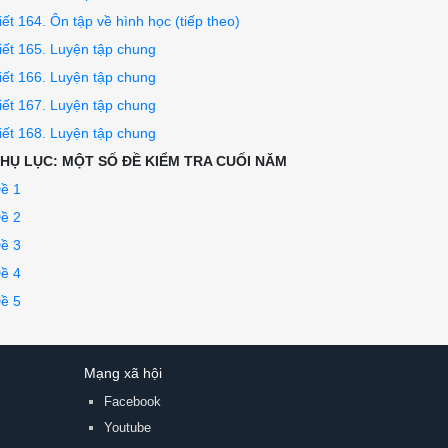
iết 164. Ôn tập về hình học (tiếp theo)
iết 165. Luyện tập chung
iết 166. Luyện tập chung
iết 167. Luyện tập chung
iết 168. Luyện tập chung
HỤ LỤC: MỘT SỐ ĐỀ KIỂM TRA CUỐI NĂM
ề 1
ề 2
ề 3
ề 4
ề 5
Mạng xã hội
Facebook
Youtube