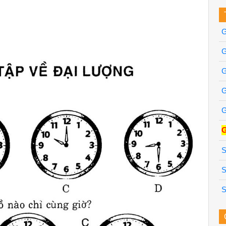
G
G
G
G
G
G
S
S
S