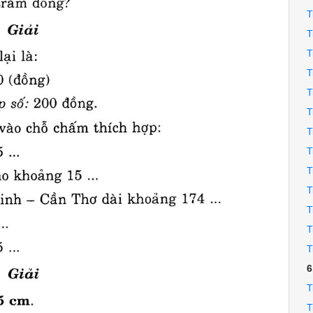
T
T
T
T
T
T
T
T
T
T
T
T
T
6
T
T