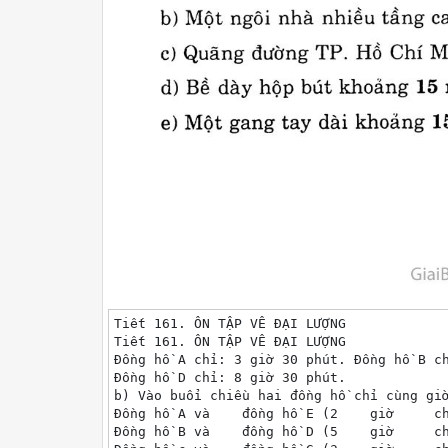
Tiết 161. ÔN TẬP VÊ ĐẠI LƯỢNG

Tiết 161. ÔN TẬP VÊ ĐẠI LƯỢNG

Đồng hồ A chỉ: 3 giờ 30 phút. Đồng hồ B ch
Đồng hồ D chỉ: 8 giờ 30 phút.

b) Vào buổi chiều hai đồng hồ chỉ cùng giờ
Đồng hồ A và	đồng hồ E (2	giờ	chiều	hay 14 giờ).

Đồng hồ B và	đồng hồ D (5	giờ	chiều	hay 17 giờ).
