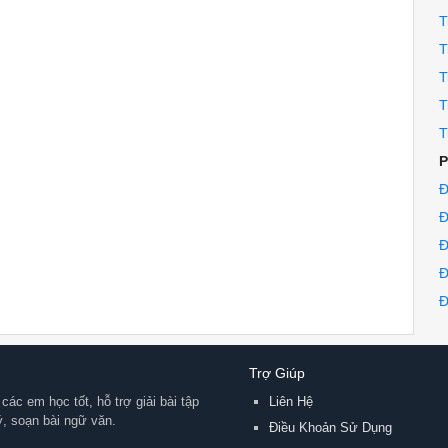
T
T
T
T
T
P
Đ
Đ
Đ
Đ
Đ
Trợ Giúp
các em học tốt, hỗ trợ giải bài tập
Liên Hệ
lý, soạn bài ngữ văn.
Điều Khoản Sử Dụng