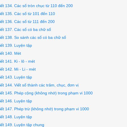
iết 134. Các số tròn chục từ 110 đến 200
iết 135. Các số từ 101 đến 110
iết 136. Các số từ 111 đến 200
iết 137. Các số có ba chữ số
iết 138. So sánh các số có ba chữ số
iết 139. Luyện tập
iết 140. Mét
iết 141. Ki - lô - mét
iết 142. Mi - Li - mét
iết 143. Luyện tập
iết 144. Viết số thành các trăm, chục, đơn vị
iết 145. Phép cộng (không nhớ) trong phạm vi 1000
iết 146. Luyện tập
iết 147. Phép trừ (không nhớ) trong phạm vi 1000
iết 148. Luyện tập
iết 149. Luyện tập chung