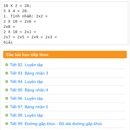
10 X 2 = 20;

5 X 4 = 20.

1. Tính nhẩm: 2x2 =

2 X 10 = 2x6 =

2x8 =

2 X 10 = 2x1 =

2x7 = 2x5 = 2x9 = 2x3 =

Giải

2 = 4

2 X 8 = 16

Các bài học tiếp theo
2

X 7 = 14

Tiết 92. Luyện tập
10 = 20

Tiết 93. Bảng nhân 3
2 X 10 = 20

2

Tiết 94. Luyện tập
X 5 = 10

6 = 12

Tiết 95. Bảng nhân 4
2x1 = 2

Tiết 96. Luyện tập
2

X 9 = 18

Tiết 97. Bảng nhân 5
2x3 = 6

Tiết 98. Luyện tập
Mỗi con gà có 2 chân. Hỏi 6 con gà có bao nhiêu chân?

Tóm tắt:

Tiết 99. Đường gấp khúc - Độ dài đường gấp khúc
Mỗi con gà: 2 chân 6 con gà: ... chân?
